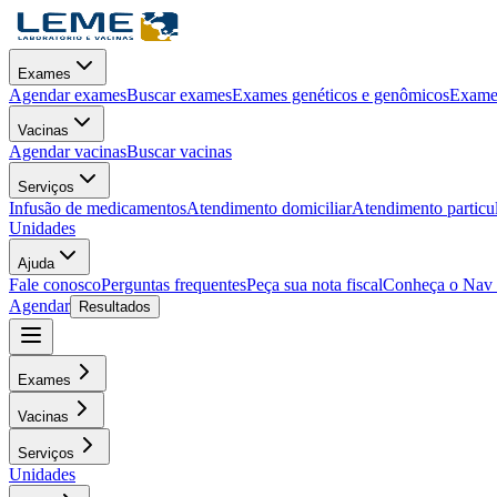
Exames
Agendar exames
Buscar exames
Exames genéticos e genômicos
Exames
Vacinas
Agendar vacinas
Buscar vacinas
Serviços
Infusão de medicamentos
Atendimento domiciliar
Atendimento particu
Unidades
Ajuda
Fale conosco
Perguntas frequentes
Peça sua nota fiscal
Conheça o Nav
Agendar
Resultados
Exames
Vacinas
Serviços
Unidades