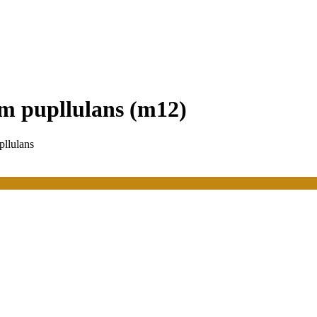
um pupllulans (m12)
pllulans