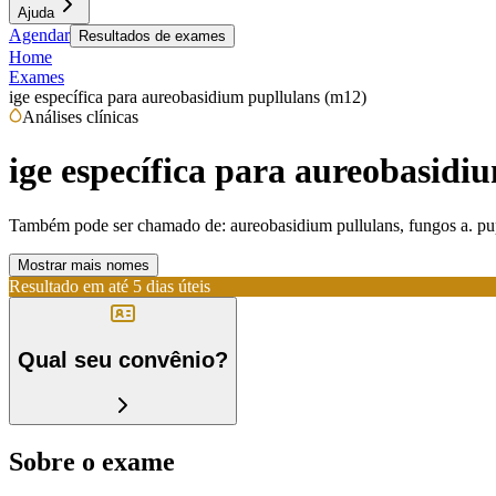
Ajuda
Agendar
Resultados de exames
Home
Exames
ige específica para aureobasidium pupllulans (m12)
Análises clínicas
ige específica para aureobasidi
Também pode ser chamado de:
aureobasidium pullulans, fungos a. pu
Mostrar mais nomes
Resultado em até
5 dias úteis
Qual seu convênio?
Sobre o exame