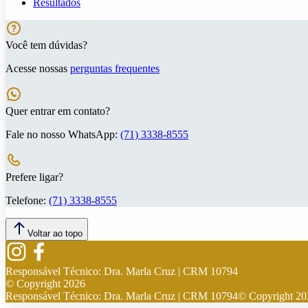
Resultados
Você tem dúvidas?
Acesse nossas
perguntas frequentes
Quer entrar em contato?
Fale no nosso WhatsApp:
(71) 3338-8555
Prefere ligar?
Telefone:
(71) 3338-8555
Voltar ao topo
Responsável Técnico:
Dra. Marla Cruz | CRM 10794
© Copyright
2026
Responsável Técnico:
Dra. Marla Cruz | CRM 10794
© Copyright
20