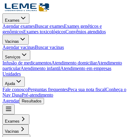
Exames
Agendar exames
Buscar exames
Exames genéticos e
genômicos
Exames toxicológicos
Convênios atendidos
Vacinas
Agendar vacinas
Buscar vacinas
Serviços
Infusão de medicamentos
Atendimento domiciliar
Atendimento
particular
Atendimento infantil
Atendimento em empresas
Unidades
Ajuda
Fale conosco
Perguntas frequentes
Peça sua nota fiscal
Conheça o
Nav Dasa
Pré-atendimento
Agendar
Resultados
Exames
Vacinas