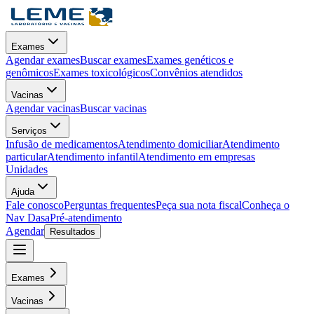
Exames
Agendar exames
Buscar exames
Exames genéticos e
genômicos
Exames toxicológicos
Convênios atendidos
Vacinas
Agendar vacinas
Buscar vacinas
Serviços
Infusão de medicamentos
Atendimento domiciliar
Atendimento
particular
Atendimento infantil
Atendimento em empresas
Unidades
Ajuda
Fale conosco
Perguntas frequentes
Peça sua nota fiscal
Conheça o
Nav Dasa
Pré-atendimento
Agendar
Resultados
Exames
Vacinas