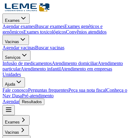
Exames
Agendar exames
Buscar exames
Exames genéticos e
genômicos
Exames toxicológicos
Convênios atendidos
Vacinas
Agendar vacinas
Buscar vacinas
Serviços
Infusão de medicamentos
Atendimento domiciliar
Atendimento
particular
Atendimento infantil
Atendimento em empresas
Unidades
Ajuda
Fale conosco
Perguntas frequentes
Peça sua nota fiscal
Conheça o
Nav Dasa
Pré-atendimento
Agendar
Resultados
Exames
Vacinas