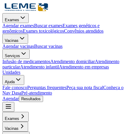
Exames
Agendar exames
Buscar exames
Exames genéticos e
genômicos
Exames toxicológicos
Convênios atendidos
Vacinas
Agendar vacinas
Buscar vacinas
Serviços
Infusão de medicamentos
Atendimento domiciliar
Atendimento
particular
Atendimento infantil
Atendimento em empresas
Unidades
Ajuda
Fale conosco
Perguntas frequentes
Peça sua nota fiscal
Conheça o
Nav Dasa
Pré-atendimento
Agendar
Resultados
Exames
Vacinas