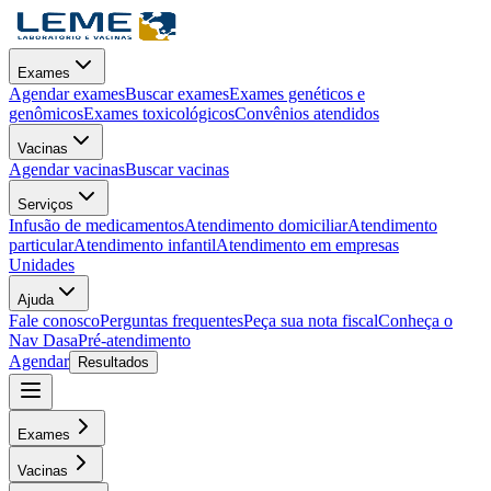
Exames
Agendar exames
Buscar exames
Exames genéticos e
genômicos
Exames toxicológicos
Convênios atendidos
Vacinas
Agendar vacinas
Buscar vacinas
Serviços
Infusão de medicamentos
Atendimento domiciliar
Atendimento
particular
Atendimento infantil
Atendimento em empresas
Unidades
Ajuda
Fale conosco
Perguntas frequentes
Peça sua nota fiscal
Conheça o
Nav Dasa
Pré-atendimento
Agendar
Resultados
Exames
Vacinas