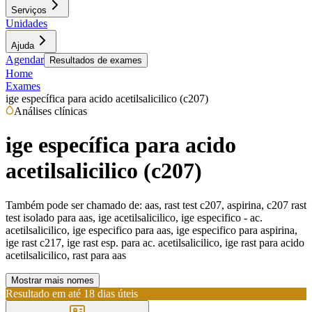
Serviços
Unidades
Ajuda
Agendar
Resultados de exames
Home
Exames
ige específica para acido acetilsalicilico (c207)
Análises clínicas
ige específica para acido
acetilsalicilico (c207)
Também pode ser chamado de:
aas, rast test c207, aspirina, c207 rast
test isolado para aas, ige acetilsalicilico, ige especifico - ac.
acetilsalicilico, ige especifico para aas, ige especifico para aspirina,
ige rast c217, ige rast esp. para ac. acetilsalicilico, ige rast para acido
acetilsalicilico, rast para aas
Mostrar mais nomes
Resultado em até
18 dias úteis