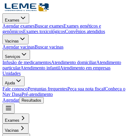
Exames
Agendar exames
Buscar exames
Exames genéticos e
genômicos
Exames toxicológicos
Convênios atendidos
Vacinas
Agendar vacinas
Buscar vacinas
Serviços
Infusão de medicamentos
Atendimento domiciliar
Atendimento
particular
Atendimento infantil
Atendimento em empresas
Unidades
Ajuda
Fale conosco
Perguntas frequentes
Peça sua nota fiscal
Conheça o
Nav Dasa
Pré-atendimento
Agendar
Resultados
Exames
Vacinas