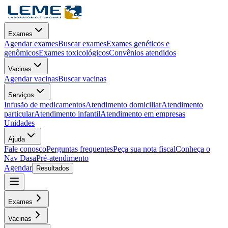
Exames
Agendar exames
Buscar exames
Exames genéticos e
genômicos
Exames toxicológicos
Convênios atendidos
Vacinas
Agendar vacinas
Buscar vacinas
Serviços
Infusão de medicamentos
Atendimento domiciliar
Atendimento
particular
Atendimento infantil
Atendimento em empresas
Unidades
Ajuda
Fale conosco
Perguntas frequentes
Peça sua nota fiscal
Conheça o
Nav Dasa
Pré-atendimento
Agendar
Resultados
Exames
Vacinas