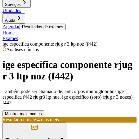
Serviços
Unidades
Ajuda
Agendar
Resultados de exames
Home
Exames
ige específica componente rjug r 3 ltp noz (f442)
Análises clínicas
ige específica componente rjug
r 3 ltp noz (f442)
Também pode ser chamado de:
anticorpos imunoglobulina ige
especifica f442 rjugr3 ltp nue, ige especifico (soro) (rjug r 3 nozes)
f442
Mostrar mais nomes
Resultado em até
4 dias úteis