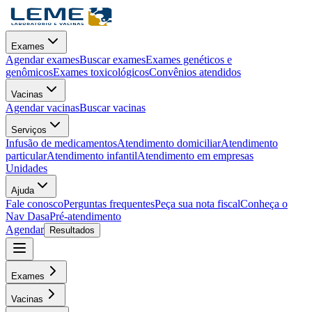
Exames
Agendar exames
Buscar exames
Exames genéticos e
genômicos
Exames toxicológicos
Convênios atendidos
Vacinas
Agendar vacinas
Buscar vacinas
Serviços
Infusão de medicamentos
Atendimento domiciliar
Atendimento
particular
Atendimento infantil
Atendimento em empresas
Unidades
Ajuda
Fale conosco
Perguntas frequentes
Peça sua nota fiscal
Conheça o
Nav Dasa
Pré-atendimento
Agendar
Resultados
Exames
Vacinas