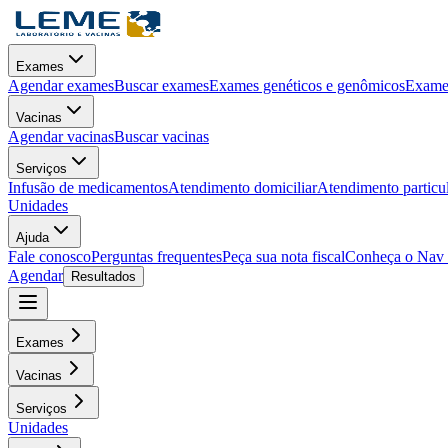
Exames
Agendar exames
Buscar exames
Exames genéticos e genômicos
Exames
Vacinas
Agendar vacinas
Buscar vacinas
Serviços
Infusão de medicamentos
Atendimento domiciliar
Atendimento particu
Unidades
Ajuda
Fale conosco
Perguntas frequentes
Peça sua nota fiscal
Conheça o Nav
Agendar
Resultados
Exames
Vacinas
Serviços
Unidades