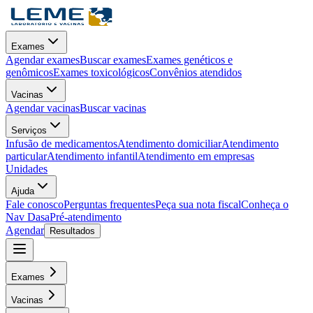
Exames
Agendar exames
Buscar exames
Exames genéticos e
genômicos
Exames toxicológicos
Convênios atendidos
Vacinas
Agendar vacinas
Buscar vacinas
Serviços
Infusão de medicamentos
Atendimento domiciliar
Atendimento
particular
Atendimento infantil
Atendimento em empresas
Unidades
Ajuda
Fale conosco
Perguntas frequentes
Peça sua nota fiscal
Conheça o
Nav Dasa
Pré-atendimento
Agendar
Resultados
Exames
Vacinas