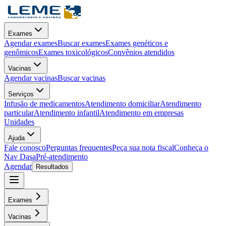
Exames
Agendar exames
Buscar exames
Exames genéticos e
genômicos
Exames toxicológicos
Convênios atendidos
Vacinas
Agendar vacinas
Buscar vacinas
Serviços
Infusão de medicamentos
Atendimento domiciliar
Atendimento
particular
Atendimento infantil
Atendimento em empresas
Unidades
Ajuda
Fale conosco
Perguntas frequentes
Peça sua nota fiscal
Conheça o
Nav Dasa
Pré-atendimento
Agendar
Resultados
Exames
Vacinas