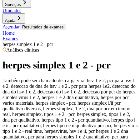
Serviços
Unidades
Ajuda
Agendar
Resultados de exames
Home
Exames
herpes simplex 1 e 2 - pcr
Análises clínicas
herpes simplex 1 e 2 - pcr
Também pode ser chamado de:
carga viral hsv 1 e 2, pcr para hsv 1
e 2, deteccao de dna de hsv 1 e 2., pcr para herpes 1e2, deteccao do
dna do hsv 1 e 2, deteccao do hsv 1 e 2, deteccao por pcr do herpes
simples virus 1 e 2, herpes 1 e 2 dna quantitativo, herpes por pcr -
varios materiais, herpes simplex - pcr, herpes simplex i/ii pcr
qualitativo diversos, herpes simplex, 1 e 2, dna por pcr em tempo
real, herpes simplex, tipos 1 e 2 - pcr, herpes simplex, tipos 1 e 2,
dna pcr qualitativo, herpes tipo 1 e 2 - pcr quantitativo, herpes tipo i
e ii - pcr qualitativo, herpes tipo i e ii qualitativo por pcr, herpes virus
tipo 1 e 2 - real time, herpesvirus, hsv i e ii, pcr herpes 1 e 2 dna
quantitativo, pcr para herpes simples 1 e 2 quantitativo, pcr para