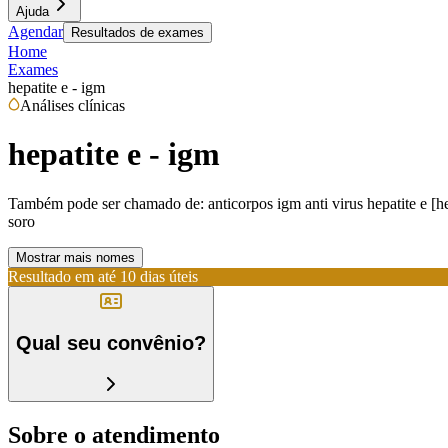
Ajuda
Agendar
Resultados de exames
Home
Exames
hepatite e - igm
Análises clínicas
hepatite e - igm
Também pode ser chamado de:
anticorpos igm anti virus hepatite e [h
soro
Mostrar mais nomes
Resultado em até
10 dias úteis
Qual seu convênio?
Sobre o atendimento