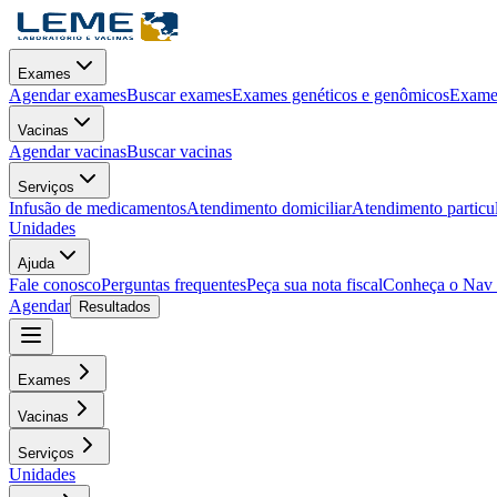
Exames
Agendar exames
Buscar exames
Exames genéticos e genômicos
Exames
Vacinas
Agendar vacinas
Buscar vacinas
Serviços
Infusão de medicamentos
Atendimento domiciliar
Atendimento particu
Unidades
Ajuda
Fale conosco
Perguntas frequentes
Peça sua nota fiscal
Conheça o Nav
Agendar
Resultados
Exames
Vacinas
Serviços
Unidades