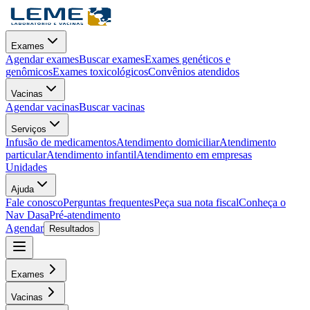
Exames
Agendar exames
Buscar exames
Exames genéticos e
genômicos
Exames toxicológicos
Convênios atendidos
Vacinas
Agendar vacinas
Buscar vacinas
Serviços
Infusão de medicamentos
Atendimento domiciliar
Atendimento
particular
Atendimento infantil
Atendimento em empresas
Unidades
Ajuda
Fale conosco
Perguntas frequentes
Peça sua nota fiscal
Conheça o
Nav Dasa
Pré-atendimento
Agendar
Resultados
Exames
Vacinas