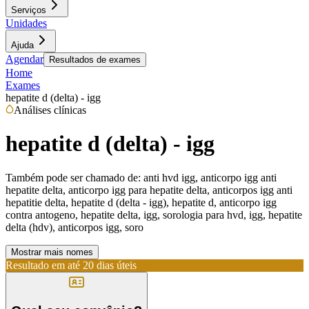
Serviços
Unidades
Ajuda
Agendar
Resultados de exames
Home
Exames
hepatite d (delta) - igg
Análises clínicas
hepatite d (delta) - igg
Também pode ser chamado de:
anti hvd igg, anticorpo igg anti
hepatite delta, anticorpo igg para hepatite delta, anticorpos igg anti
hepatitie delta, hepatite d (delta - igg), hepatite d, anticorpo igg
contra antogeno, hepatite delta, igg, sorologia para hvd, igg, hepatite
delta (hdv), anticorpos igg, soro
Mostrar mais nomes
Resultado em até
20 dias úteis