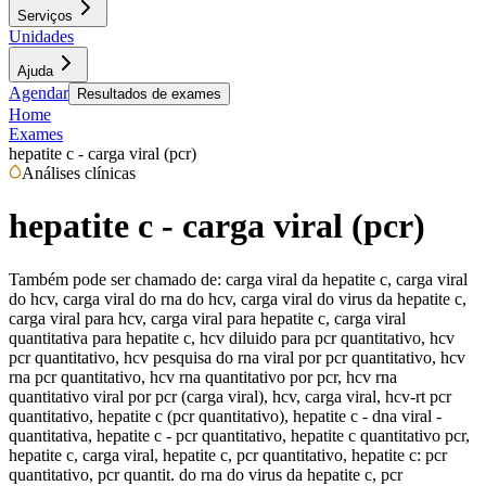
Serviços
Unidades
Ajuda
Agendar
Resultados de exames
Home
Exames
hepatite c - carga viral (pcr)
Análises clínicas
hepatite c - carga viral (pcr)
Também pode ser chamado de:
carga viral da hepatite c, carga viral
do hcv, carga viral do rna do hcv, carga viral do virus da hepatite c,
carga viral para hcv, carga viral para hepatite c, carga viral
quantitativa para hepatite c, hcv diluido para pcr quantitativo, hcv
pcr quantitativo, hcv pesquisa do rna viral por pcr quantitativo, hcv
rna pcr quantitativo, hcv rna quantitativo por pcr, hcv rna
quantitativo viral por pcr (carga viral), hcv, carga viral, hcv-rt pcr
quantitativo, hepatite c (pcr quantitativo), hepatite c - dna viral -
quantitativa, hepatite c - pcr quantitativo, hepatite c quantitativo pcr,
hepatite c, carga viral, hepatite c, pcr quantitativo, hepatite c: pcr
quantitativo, pcr quantit. do rna do virus da hepatite c, pcr