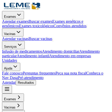
Exames
Agendar exames
Buscar exames
Exames genéticos e
genômicos
Exames toxicológicos
Convênios atendidos
Vacinas
Agendar vacinas
Buscar vacinas
Serviços
Infusão de medicamentos
Atendimento domiciliar
Atendimento
particular
Atendimento infantil
Atendimento em empresas
Unidades
Ajuda
Fale conosco
Perguntas frequentes
Peça sua nota fiscal
Conheça o
Nav Dasa
Pré-atendimento
Agendar
Resultados
Exames
Vacinas