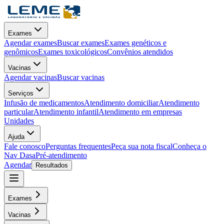
Exames
Agendar exames
Buscar exames
Exames genéticos e
genômicos
Exames toxicológicos
Convênios atendidos
Vacinas
Agendar vacinas
Buscar vacinas
Serviços
Infusão de medicamentos
Atendimento domiciliar
Atendimento
particular
Atendimento infantil
Atendimento em empresas
Unidades
Ajuda
Fale conosco
Perguntas frequentes
Peça sua nota fiscal
Conheça o
Nav Dasa
Pré-atendimento
Agendar
Resultados
Exames
Vacinas