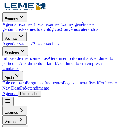
Exames
Agendar exames
Buscar exames
Exames genéticos e
genômicos
Exames toxicológicos
Convênios atendidos
Vacinas
Agendar vacinas
Buscar vacinas
Serviços
Infusão de medicamentos
Atendimento domiciliar
Atendimento
particular
Atendimento infantil
Atendimento em empresas
Unidades
Ajuda
Fale conosco
Perguntas frequentes
Peça sua nota fiscal
Conheça o
Nav Dasa
Pré-atendimento
Agendar
Resultados
Exames
Vacinas