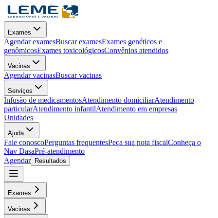
Exames
Agendar exames
Buscar exames
Exames genéticos e
genômicos
Exames toxicológicos
Convênios atendidos
Vacinas
Agendar vacinas
Buscar vacinas
Serviços
Infusão de medicamentos
Atendimento domiciliar
Atendimento
particular
Atendimento infantil
Atendimento em empresas
Unidades
Ajuda
Fale conosco
Perguntas frequentes
Peça sua nota fiscal
Conheça o
Nav Dasa
Pré-atendimento
Agendar
Resultados
Exames
Vacinas