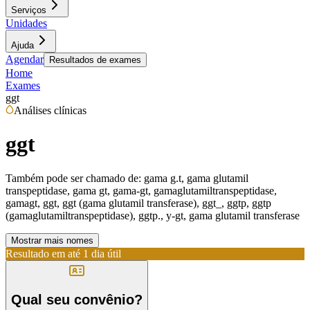
Serviços
Unidades
Ajuda
Agendar
Resultados de exames
Home
Exames
ggt
Análises clínicas
ggt
Também pode ser chamado de:
gama g.t, gama glutamil
transpeptidase, gama gt, gama-gt, gamaglutamiltranspeptidase,
gamagt, ggt, ggt (gama glutamil transferase), ggt_, ggtp, ggtp
(gamaglutamiltranspeptidase), ggtp., y-gt, gama glutamil transferase
Mostrar mais nomes
Resultado em até
1 dia útil
Qual seu convênio?