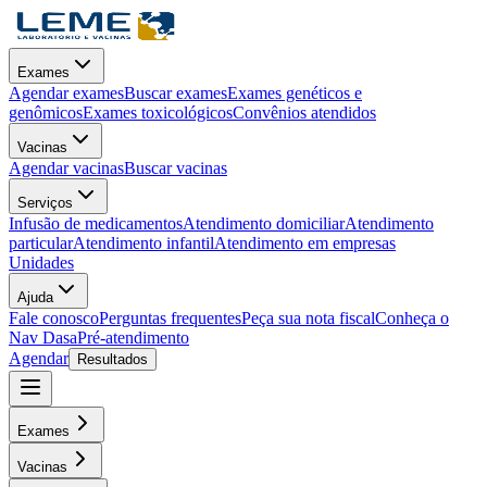
Exames
Agendar exames
Buscar exames
Exames genéticos e
genômicos
Exames toxicológicos
Convênios atendidos
Vacinas
Agendar vacinas
Buscar vacinas
Serviços
Infusão de medicamentos
Atendimento domiciliar
Atendimento
particular
Atendimento infantil
Atendimento em empresas
Unidades
Ajuda
Fale conosco
Perguntas frequentes
Peça sua nota fiscal
Conheça o
Nav Dasa
Pré-atendimento
Agendar
Resultados
Exames
Vacinas