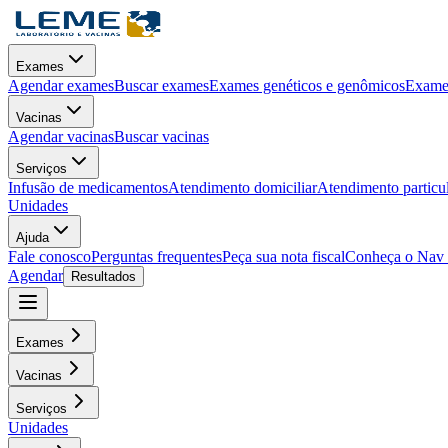
Exames
Agendar exames
Buscar exames
Exames genéticos e genômicos
Exames
Vacinas
Agendar vacinas
Buscar vacinas
Serviços
Infusão de medicamentos
Atendimento domiciliar
Atendimento particu
Unidades
Ajuda
Fale conosco
Perguntas frequentes
Peça sua nota fiscal
Conheça o Nav
Agendar
Resultados
Exames
Vacinas
Serviços
Unidades