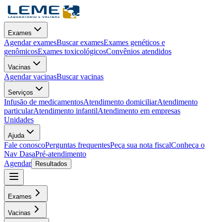
Exames
Agendar exames
Buscar exames
Exames genéticos e
genômicos
Exames toxicológicos
Convênios atendidos
Vacinas
Agendar vacinas
Buscar vacinas
Serviços
Infusão de medicamentos
Atendimento domiciliar
Atendimento
particular
Atendimento infantil
Atendimento em empresas
Unidades
Ajuda
Fale conosco
Perguntas frequentes
Peça sua nota fiscal
Conheça o
Nav Dasa
Pré-atendimento
Agendar
Resultados
Exames
Vacinas