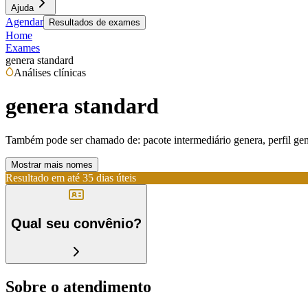
Ajuda
Agendar
Resultados de exames
Home
Exames
genera standard
Análises clínicas
genera standard
Também pode ser chamado de:
pacote intermediário genera, perfil ge
Mostrar mais nomes
Resultado em até
35 dias úteis
Qual seu convênio?
Sobre o atendimento