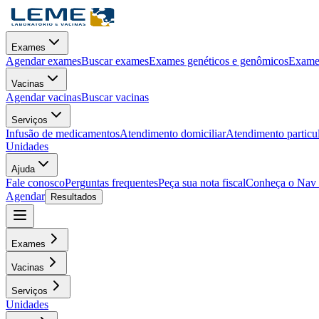
Exames
Agendar exames
Buscar exames
Exames genéticos e genômicos
Exames
Vacinas
Agendar vacinas
Buscar vacinas
Serviços
Infusão de medicamentos
Atendimento domiciliar
Atendimento particu
Unidades
Ajuda
Fale conosco
Perguntas frequentes
Peça sua nota fiscal
Conheça o Nav
Agendar
Resultados
Exames
Vacinas
Serviços
Unidades