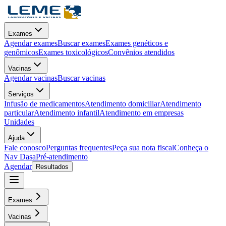
Exames
Agendar exames
Buscar exames
Exames genéticos e
genômicos
Exames toxicológicos
Convênios atendidos
Vacinas
Agendar vacinas
Buscar vacinas
Serviços
Infusão de medicamentos
Atendimento domiciliar
Atendimento
particular
Atendimento infantil
Atendimento em empresas
Unidades
Ajuda
Fale conosco
Perguntas frequentes
Peça sua nota fiscal
Conheça o
Nav Dasa
Pré-atendimento
Agendar
Resultados
Exames
Vacinas