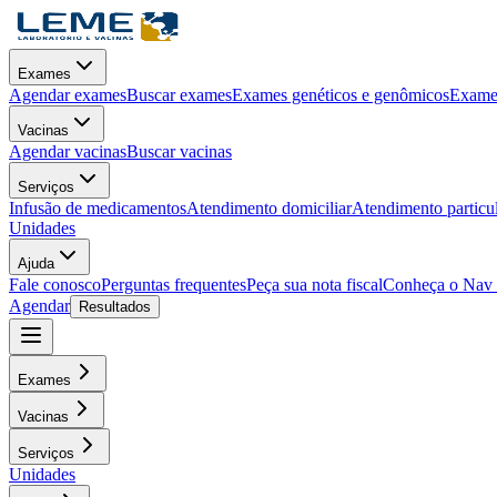
Exames
Agendar exames
Buscar exames
Exames genéticos e genômicos
Exames
Vacinas
Agendar vacinas
Buscar vacinas
Serviços
Infusão de medicamentos
Atendimento domiciliar
Atendimento particu
Unidades
Ajuda
Fale conosco
Perguntas frequentes
Peça sua nota fiscal
Conheça o Nav
Agendar
Resultados
Exames
Vacinas
Serviços
Unidades