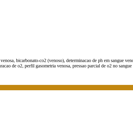
a venosa, bicarbonato-co2 (venoso), determinacao de ph em sangue veno
racao de o2, perfil gasometria venosa, pressao parcial de o2 no sangue