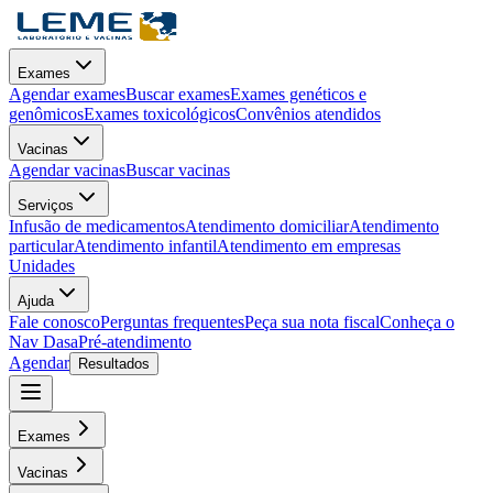
Exames
Agendar exames
Buscar exames
Exames genéticos e
genômicos
Exames toxicológicos
Convênios atendidos
Vacinas
Agendar vacinas
Buscar vacinas
Serviços
Infusão de medicamentos
Atendimento domiciliar
Atendimento
particular
Atendimento infantil
Atendimento em empresas
Unidades
Ajuda
Fale conosco
Perguntas frequentes
Peça sua nota fiscal
Conheça o
Nav Dasa
Pré-atendimento
Agendar
Resultados
Exames
Vacinas