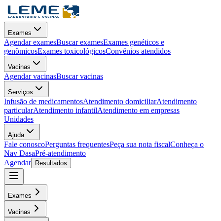
Exames
Agendar exames
Buscar exames
Exames genéticos e
genômicos
Exames toxicológicos
Convênios atendidos
Vacinas
Agendar vacinas
Buscar vacinas
Serviços
Infusão de medicamentos
Atendimento domiciliar
Atendimento
particular
Atendimento infantil
Atendimento em empresas
Unidades
Ajuda
Fale conosco
Perguntas frequentes
Peça sua nota fiscal
Conheça o
Nav Dasa
Pré-atendimento
Agendar
Resultados
Exames
Vacinas