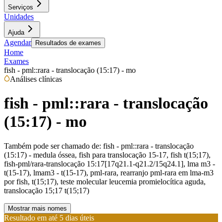
Serviços
Unidades
Ajuda
Agendar
Resultados de exames
Home
Exames
fish - pml::rara - translocação (15:17) - mo
Análises clínicas
fish - pml::rara - translocação
(15:17) - mo
Também pode ser chamado de:
fish - pml::rara - translocação
(15:17) - medula óssea, fish para translocação 15-17, fish t(15;17),
fish-pml/rara-translocação 15:17[17q21.1-q21.2/15q24.1], lma m3 -
t(15-17), lmam3 - t(15-17), pml-rara, rearranjo pml-rara em lma-m3
por fish, t(15;17), teste molecular leucemia promielocítica aguda,
translocação 15;17 t(15;17)
Mostrar mais nomes
Resultado em até
5 dias úteis