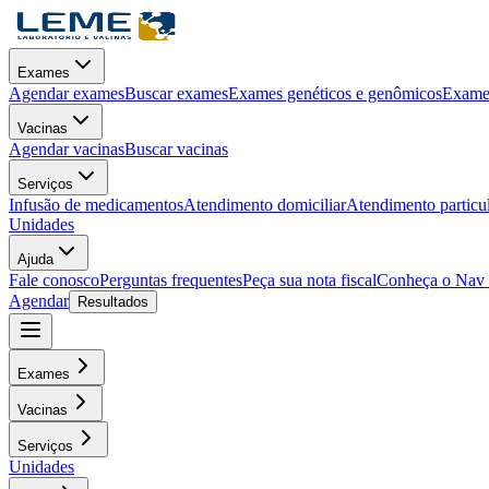
Exames
Agendar exames
Buscar exames
Exames genéticos e genômicos
Exames
Vacinas
Agendar vacinas
Buscar vacinas
Serviços
Infusão de medicamentos
Atendimento domiciliar
Atendimento particu
Unidades
Ajuda
Fale conosco
Perguntas frequentes
Peça sua nota fiscal
Conheça o Nav
Agendar
Resultados
Exames
Vacinas
Serviços
Unidades