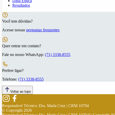
Dasa Educa
Resultados
Você tem dúvidas?
Acesse nossas
perguntas frequentes
Quer entrar em contato?
Fale no nosso WhatsApp:
(71) 3338-8555
Prefere ligar?
Telefone:
(71) 3338-8555
Voltar ao topo
Responsável Técnico:
Dra. Marla Cruz | CRM 10794
© Copyright
2026
Responsável Técnico:
Dra. Marla Cruz | CRM 10794
© Copyright
20