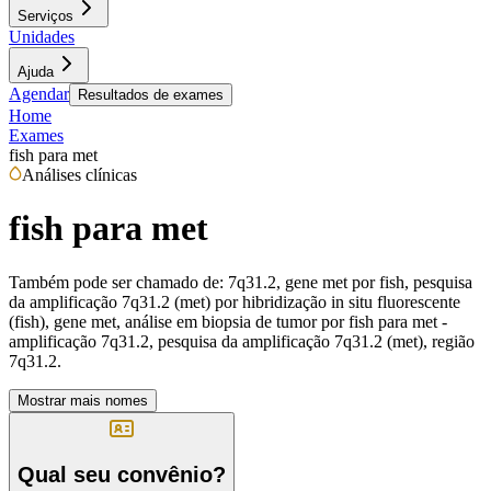
Serviços
Unidades
Ajuda
Agendar
Resultados de exames
Home
Exames
fish para met
Análises clínicas
fish para met
Também pode ser chamado de:
7q31.2, gene met por fish, pesquisa
da amplificação 7q31.2 (met) por hibridização in situ fluorescente
(fish), gene met, análise em biopsia de tumor por fish para met -
amplificação 7q31.2, pesquisa da amplificação 7q31.2 (met), região
7q31.2.
Mostrar mais nomes
Qual seu convênio?