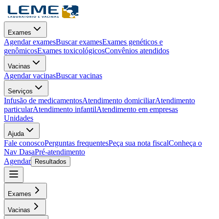
Exames
Agendar exames
Buscar exames
Exames genéticos e
genômicos
Exames toxicológicos
Convênios atendidos
Vacinas
Agendar vacinas
Buscar vacinas
Serviços
Infusão de medicamentos
Atendimento domiciliar
Atendimento
particular
Atendimento infantil
Atendimento em empresas
Unidades
Ajuda
Fale conosco
Perguntas frequentes
Peça sua nota fiscal
Conheça o
Nav Dasa
Pré-atendimento
Agendar
Resultados
Exames
Vacinas