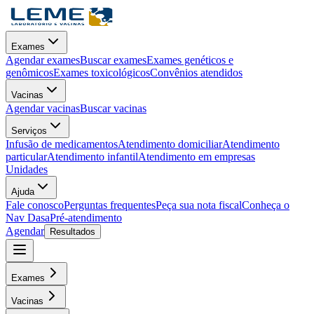
Exames
Agendar exames
Buscar exames
Exames genéticos e
genômicos
Exames toxicológicos
Convênios atendidos
Vacinas
Agendar vacinas
Buscar vacinas
Serviços
Infusão de medicamentos
Atendimento domiciliar
Atendimento
particular
Atendimento infantil
Atendimento em empresas
Unidades
Ajuda
Fale conosco
Perguntas frequentes
Peça sua nota fiscal
Conheça o
Nav Dasa
Pré-atendimento
Agendar
Resultados
Exames
Vacinas