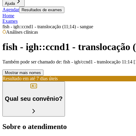
Ajuda
Agendar
Resultados de exames
Home
Exames
fish - igh::ccnd1 - translocação (11;14) - sangue
Análises clínicas
fish - igh::ccnd1 - translocação 
Também pode ser chamado de:
fish - igh/ccnd1 - translocação 11:14 
Mostrar mais nomes
Resultado em até
7 dias úteis
Qual seu convênio?
Sobre o atendimento