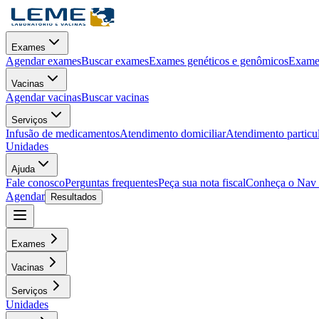
Exames
Agendar exames
Buscar exames
Exames genéticos e genômicos
Exames
Vacinas
Agendar vacinas
Buscar vacinas
Serviços
Infusão de medicamentos
Atendimento domiciliar
Atendimento particu
Unidades
Ajuda
Fale conosco
Perguntas frequentes
Peça sua nota fiscal
Conheça o Nav
Agendar
Resultados
Exames
Vacinas
Serviços
Unidades