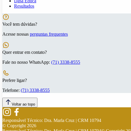
Dasa Educa
Resultados
Você tem dúvidas?
Acesse nossas
perguntas frequentes
Quer entrar em contato?
Fale no nosso WhatsApp:
(71) 3338-8555
Prefere ligar?
Telefone:
(71) 3338-8555
Voltar ao topo
Responsável Técnico:
Dra. Marla Cruz | CRM 10794
© Copyright
2026
Responsável Técnico:
Dra. Marla Cruz | CRM 10794
© Copyright
20