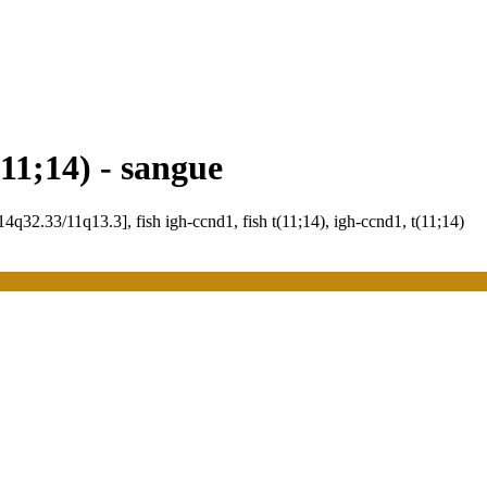
(11;14) - sangue
[14q32.33/11q13.3], fish igh-ccnd1, fish t(11;14), igh-ccnd1, t(11;14)