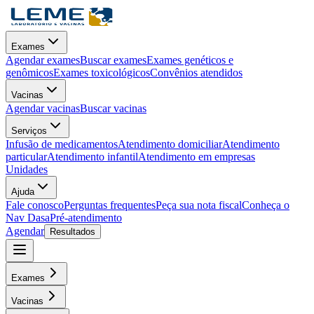
Exames
Agendar exames
Buscar exames
Exames genéticos e
genômicos
Exames toxicológicos
Convênios atendidos
Vacinas
Agendar vacinas
Buscar vacinas
Serviços
Infusão de medicamentos
Atendimento domiciliar
Atendimento
particular
Atendimento infantil
Atendimento em empresas
Unidades
Ajuda
Fale conosco
Perguntas frequentes
Peça sua nota fiscal
Conheça o
Nav Dasa
Pré-atendimento
Agendar
Resultados
Exames
Vacinas