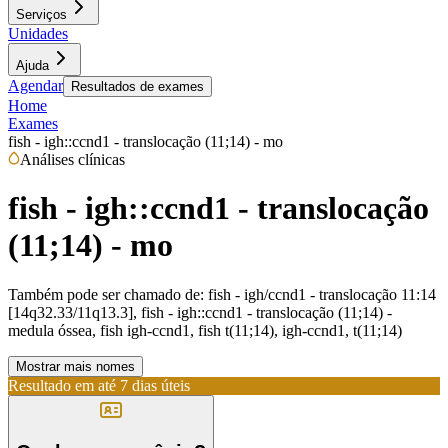
Serviços
Unidades
Ajuda
Agendar
Resultados de exames
Home
Exames
fish - igh::ccnd1 - translocação (11;14) - mo
Análises clínicas
fish - igh::ccnd1 - translocação
(11;14) - mo
Também pode ser chamado de:
fish - igh/ccnd1 - translocação 11:14
[14q32.33/11q13.3], fish - igh::ccnd1 - translocação (11;14) -
medula óssea, fish igh-ccnd1, fish t(11;14), igh-ccnd1, t(11;14)
Mostrar mais nomes
Resultado em até
7 dias úteis