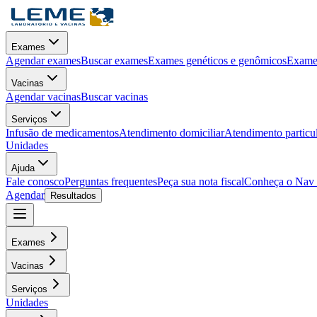
Exames
Agendar exames
Buscar exames
Exames genéticos e genômicos
Exames
Vacinas
Agendar vacinas
Buscar vacinas
Serviços
Infusão de medicamentos
Atendimento domiciliar
Atendimento particu
Unidades
Ajuda
Fale conosco
Perguntas frequentes
Peça sua nota fiscal
Conheça o Nav
Agendar
Resultados
Exames
Vacinas
Serviços
Unidades