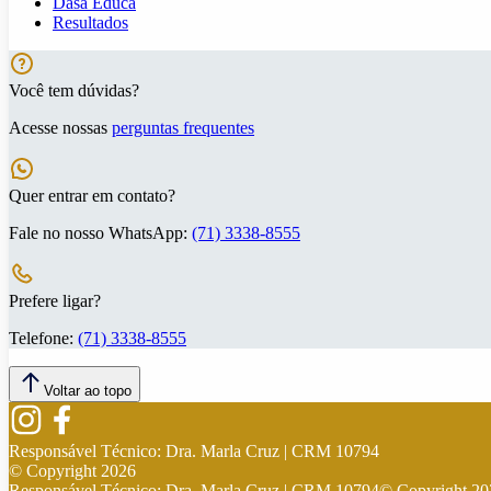
Dasa Educa
Resultados
Você tem dúvidas?
Acesse nossas
perguntas frequentes
Quer entrar em contato?
Fale no nosso WhatsApp:
(71) 3338-8555
Prefere ligar?
Telefone:
(71) 3338-8555
Voltar ao topo
Responsável Técnico:
Dra. Marla Cruz | CRM 10794
© Copyright
2026
Responsável Técnico:
Dra. Marla Cruz | CRM 10794
© Copyright
20