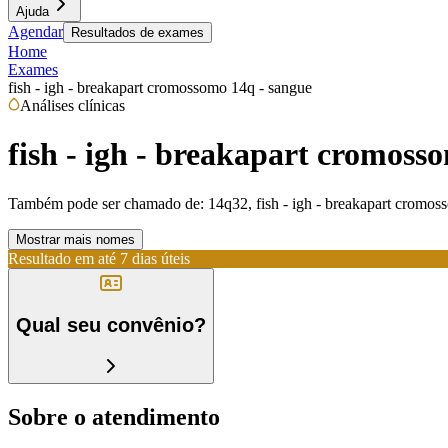
Ajuda
Agendar
Resultados de exames
Home
Exames
fish - igh - breakapart cromossomo 14q - sangue
Análises clínicas
fish - igh - breakapart cromoss
Também pode ser chamado de:
14q32, fish - igh - breakapart cromoss
Mostrar mais nomes
Resultado em até
7 dias úteis
Qual seu convênio?
Sobre o atendimento