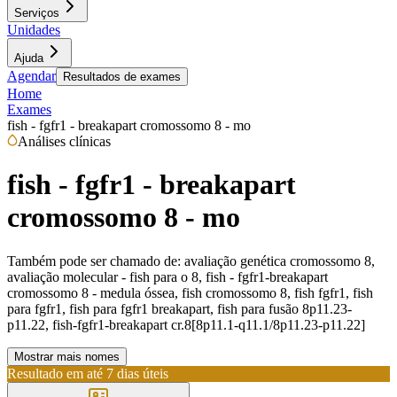
Serviços
Unidades
Ajuda
Agendar
Resultados de exames
Home
Exames
fish - fgfr1 - breakapart cromossomo 8 - mo
Análises clínicas
fish - fgfr1 - breakapart
cromossomo 8 - mo
Também pode ser chamado de:
avaliação genética cromossomo 8,
avaliação molecular - fish para o 8, fish - fgfr1-breakapart
cromossomo 8 - medula óssea, fish cromossomo 8, fish fgfr1, fish
para fgfr1, fish para fgfr1 breakapart, fish para fusão 8p11.23-
p11.22, fish-fgfr1-breakapart cr.8[8p11.1-q11.1/8p11.23-p11.22]
Mostrar mais nomes
Resultado em até
7 dias úteis