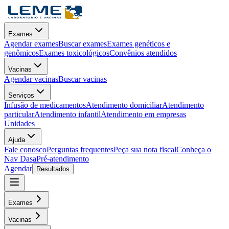
Exames
Agendar exames
Buscar exames
Exames genéticos e
genômicos
Exames toxicológicos
Convênios atendidos
Vacinas
Agendar vacinas
Buscar vacinas
Serviços
Infusão de medicamentos
Atendimento domiciliar
Atendimento
particular
Atendimento infantil
Atendimento em empresas
Unidades
Ajuda
Fale conosco
Perguntas frequentes
Peça sua nota fiscal
Conheça o
Nav Dasa
Pré-atendimento
Agendar
Resultados
Exames
Vacinas