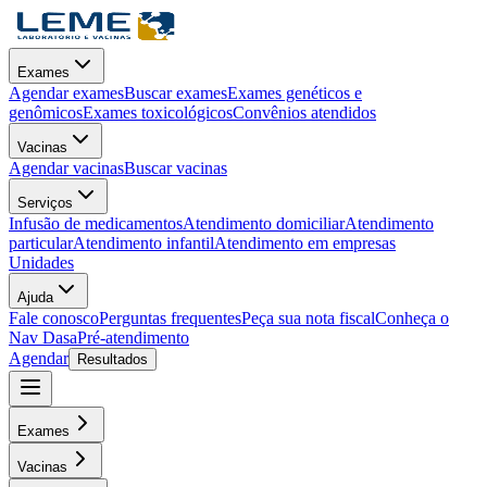
Exames
Agendar exames
Buscar exames
Exames genéticos e
genômicos
Exames toxicológicos
Convênios atendidos
Vacinas
Agendar vacinas
Buscar vacinas
Serviços
Infusão de medicamentos
Atendimento domiciliar
Atendimento
particular
Atendimento infantil
Atendimento em empresas
Unidades
Ajuda
Fale conosco
Perguntas frequentes
Peça sua nota fiscal
Conheça o
Nav Dasa
Pré-atendimento
Agendar
Resultados
Exames
Vacinas