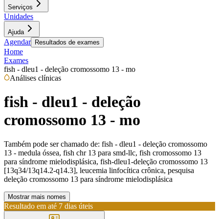
Serviços
Unidades
Ajuda
Agendar
Resultados de exames
Home
Exames
fish - dleu1 - deleção cromossomo 13 - mo
Análises clínicas
fish - dleu1 - deleção
cromossomo 13 - mo
Também pode ser chamado de:
fish - dleu1 - deleção cromossomo
13 - medula óssea, fish chr 13 para smd-llc, fish cromossomo 13
para síndrome mielodisplásica, fish-dleu1-deleção cromossomo 13
[13q34/13q14.2-q14.3], leucemia linfocítica crônica, pesquisa
deleção cromossomo 13 para síndrome mielodisplásica
Mostrar mais nomes
Resultado em até
7 dias úteis