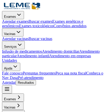
Exames
Agendar exames
Buscar exames
Exames genéticos e
genômicos
Exames toxicológicos
Convênios atendidos
Vacinas
Agendar vacinas
Buscar vacinas
Serviços
Infusão de medicamentos
Atendimento domiciliar
Atendimento
particular
Atendimento infantil
Atendimento em empresas
Unidades
Ajuda
Fale conosco
Perguntas frequentes
Peça sua nota fiscal
Conheça o
Nav Dasa
Pré-atendimento
Agendar
Resultados
Exames
Vacinas