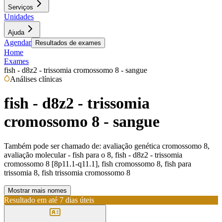
Serviços
Unidades
Ajuda
Agendar
Resultados de exames
Home
Exames
fish - d8z2 - trissomia cromossomo 8 - sangue
Análises clínicas
fish - d8z2 - trissomia
cromossomo 8 - sangue
Também pode ser chamado de:
avaliação genética cromossomo 8,
avaliação molecular - fish para o 8, fish - d8z2 - trissomia
cromossomo 8 [8p11.1-q11.1], fish cromossomo 8, fish para
trissomia 8, fish trissomia cromossomo 8
Mostrar mais nomes
Resultado em até
7 dias úteis