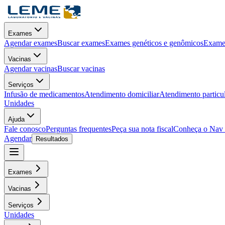
Exames
Agendar exames
Buscar exames
Exames genéticos e genômicos
Exames
Vacinas
Agendar vacinas
Buscar vacinas
Serviços
Infusão de medicamentos
Atendimento domiciliar
Atendimento particu
Unidades
Ajuda
Fale conosco
Perguntas frequentes
Peça sua nota fiscal
Conheça o Nav
Agendar
Resultados
Exames
Vacinas
Serviços
Unidades