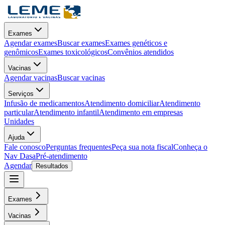
Exames
Agendar exames
Buscar exames
Exames genéticos e
genômicos
Exames toxicológicos
Convênios atendidos
Vacinas
Agendar vacinas
Buscar vacinas
Serviços
Infusão de medicamentos
Atendimento domiciliar
Atendimento
particular
Atendimento infantil
Atendimento em empresas
Unidades
Ajuda
Fale conosco
Perguntas frequentes
Peça sua nota fiscal
Conheça o
Nav Dasa
Pré-atendimento
Agendar
Resultados
Exames
Vacinas