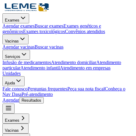
Exames
Agendar exames
Buscar exames
Exames genéticos e
genômicos
Exames toxicológicos
Convênios atendidos
Vacinas
Agendar vacinas
Buscar vacinas
Serviços
Infusão de medicamentos
Atendimento domiciliar
Atendimento
particular
Atendimento infantil
Atendimento em empresas
Unidades
Ajuda
Fale conosco
Perguntas frequentes
Peça sua nota fiscal
Conheça o
Nav Dasa
Pré-atendimento
Agendar
Resultados
Exames
Vacinas