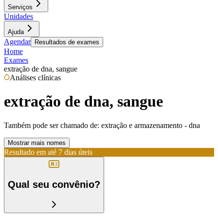
Serviços
Unidades
Ajuda
Agendar
Resultados de exames
Home
Exames
extração de dna, sangue
Análises clínicas
extração de dna, sangue
Também pode ser chamado de:
extração e armazenamento - dna
Mostrar mais nomes
Resultado em até
7 dias úteis
Qual seu convênio?