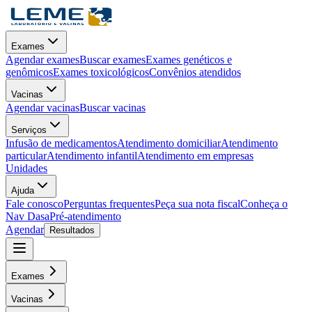
Exames
Agendar exames
Buscar exames
Exames genéticos e
genômicos
Exames toxicológicos
Convênios atendidos
Vacinas
Agendar vacinas
Buscar vacinas
Serviços
Infusão de medicamentos
Atendimento domiciliar
Atendimento
particular
Atendimento infantil
Atendimento em empresas
Unidades
Ajuda
Fale conosco
Perguntas frequentes
Peça sua nota fiscal
Conheça o
Nav Dasa
Pré-atendimento
Agendar
Resultados
Exames
Vacinas