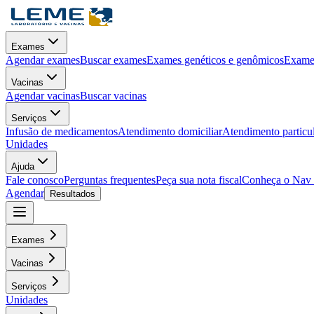
Exames
Agendar exames
Buscar exames
Exames genéticos e genômicos
Exames
Vacinas
Agendar vacinas
Buscar vacinas
Serviços
Infusão de medicamentos
Atendimento domiciliar
Atendimento particu
Unidades
Ajuda
Fale conosco
Perguntas frequentes
Peça sua nota fiscal
Conheça o Nav
Agendar
Resultados
Exames
Vacinas
Serviços
Unidades