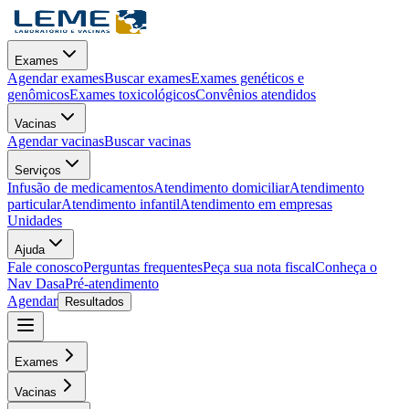
Exames
Agendar exames
Buscar exames
Exames genéticos e
genômicos
Exames toxicológicos
Convênios atendidos
Vacinas
Agendar vacinas
Buscar vacinas
Serviços
Infusão de medicamentos
Atendimento domiciliar
Atendimento
particular
Atendimento infantil
Atendimento em empresas
Unidades
Ajuda
Fale conosco
Perguntas frequentes
Peça sua nota fiscal
Conheça o
Nav Dasa
Pré-atendimento
Agendar
Resultados
Exames
Vacinas