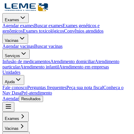
Exames
Agendar exames
Buscar exames
Exames genéticos e
genômicos
Exames toxicológicos
Convênios atendidos
Vacinas
Agendar vacinas
Buscar vacinas
Serviços
Infusão de medicamentos
Atendimento domiciliar
Atendimento
particular
Atendimento infantil
Atendimento em empresas
Unidades
Ajuda
Fale conosco
Perguntas frequentes
Peça sua nota fiscal
Conheça o
Nav Dasa
Pré-atendimento
Agendar
Resultados
Exames
Vacinas