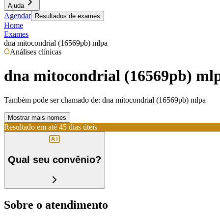
Ajuda
Agendar
Resultados de exames
Home
Exames
dna mitocondrial (16569pb) mlpa
Análises clínicas
dna mitocondrial (16569pb) ml
Também pode ser chamado de:
dna mitocondrial (16569pb) mlpa
Mostrar mais nomes
Resultado em até
45 dias úteis
Qual seu convênio?
Sobre o atendimento