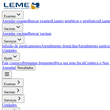
Exames
Agendar exames
Buscar exames
Exames genéticos e genômicos
Exames
Vacinas
Agendar vacinas
Buscar vacinas
Serviços
Infusão de medicamentos
Atendimento domiciliar
Atendimento particu
Unidades
Ajuda
Fale conosco
Perguntas frequentes
Peça sua nota fiscal
Conheça o Nav
Agendar
Resultados
Exames
Vacinas
Serviços
Unidades