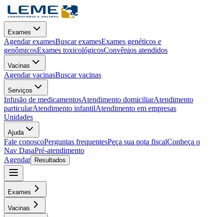
Exames
Agendar exames
Buscar exames
Exames genéticos e
genômicos
Exames toxicológicos
Convênios atendidos
Vacinas
Agendar vacinas
Buscar vacinas
Serviços
Infusão de medicamentos
Atendimento domiciliar
Atendimento
particular
Atendimento infantil
Atendimento em empresas
Unidades
Ajuda
Fale conosco
Perguntas frequentes
Peça sua nota fiscal
Conheça o
Nav Dasa
Pré-atendimento
Agendar
Resultados
Exames
Vacinas