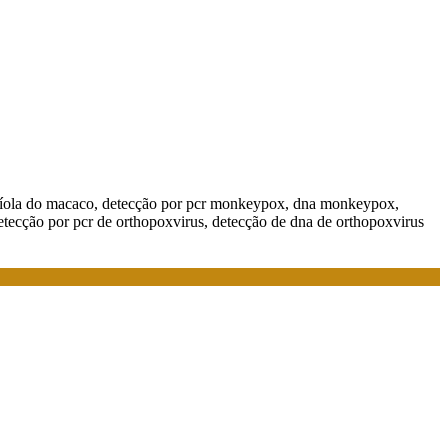
aríola do macaco, detecção por pcr monkeypox, dna monkeypox,
etecção por pcr de orthopoxvirus, detecção de dna de orthopoxvirus