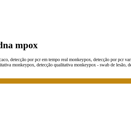
o dna mpox
acaco, detecção por pcr em tempo real monkeypox, detecção por pcr v
litativa monkeypox, detecção qualitativa monkeypox - swab de lesão, d