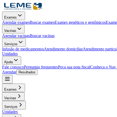
Exames
Agendar exames
Buscar exames
Exames genéticos e genômicos
Exames
Vacinas
Agendar vacinas
Buscar vacinas
Serviços
Infusão de medicamentos
Atendimento domiciliar
Atendimento particu
Unidades
Ajuda
Fale conosco
Perguntas frequentes
Peça sua nota fiscal
Conheça o Nav
Agendar
Resultados
Exames
Vacinas
Serviços
Unidades