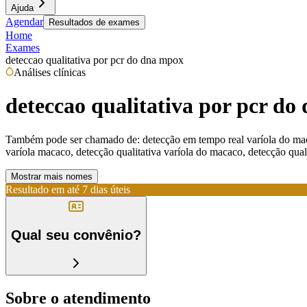
Ajuda
Agendar
Resultados de exames
Home
Exames
deteccao qualitativa por pcr do dna mpox
Análises clínicas
deteccao qualitativa por pcr d
Também pode ser chamado de:
detecção em tempo real varíola do m
varíola macaco, detecção qualitativa varíola do macaco, detecção qua
Mostrar mais nomes
Resultado em até
7 dias úteis
Qual seu convênio?
Sobre o atendimento