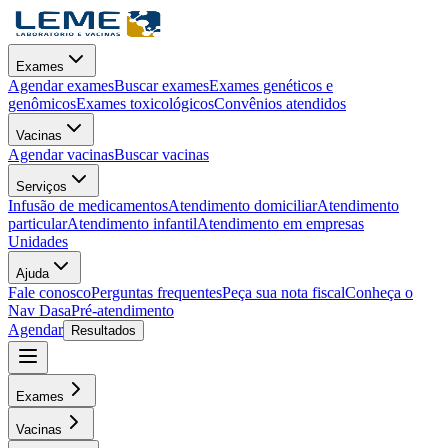
Exames
Agendar exames
Buscar exames
Exames genéticos e
genômicos
Exames toxicológicos
Convênios atendidos
Vacinas
Agendar vacinas
Buscar vacinas
Serviços
Infusão de medicamentos
Atendimento domiciliar
Atendimento
particular
Atendimento infantil
Atendimento em empresas
Unidades
Ajuda
Fale conosco
Perguntas frequentes
Peça sua nota fiscal
Conheça o
Nav Dasa
Pré-atendimento
Agendar
Resultados
Exames
Vacinas