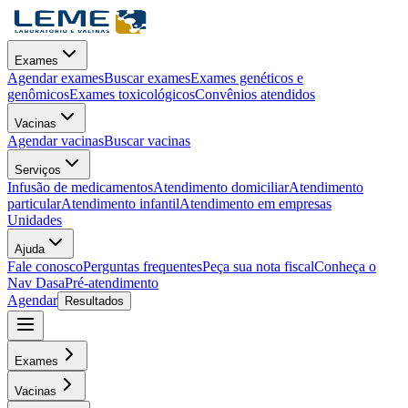
Exames
Agendar exames
Buscar exames
Exames genéticos e
genômicos
Exames toxicológicos
Convênios atendidos
Vacinas
Agendar vacinas
Buscar vacinas
Serviços
Infusão de medicamentos
Atendimento domiciliar
Atendimento
particular
Atendimento infantil
Atendimento em empresas
Unidades
Ajuda
Fale conosco
Perguntas frequentes
Peça sua nota fiscal
Conheça o
Nav Dasa
Pré-atendimento
Agendar
Resultados
Exames
Vacinas