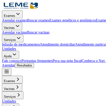
Exames
Agendar exames
Buscar exames
Exames genéticos e genômicos
Exames
Vacinas
Agendar vacinas
Buscar vacinas
Serviços
Infusão de medicamentos
Atendimento domiciliar
Atendimento particu
Unidades
Ajuda
Fale conosco
Perguntas frequentes
Peça sua nota fiscal
Conheça o Nav
Agendar
Resultados
Exames
Vacinas
Serviços
Unidades