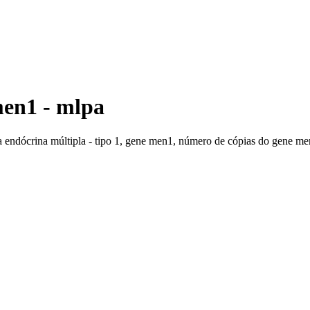
men1 - mlpa
 endócrina múltipla - tipo 1, gene men1, número de cópias do gene men