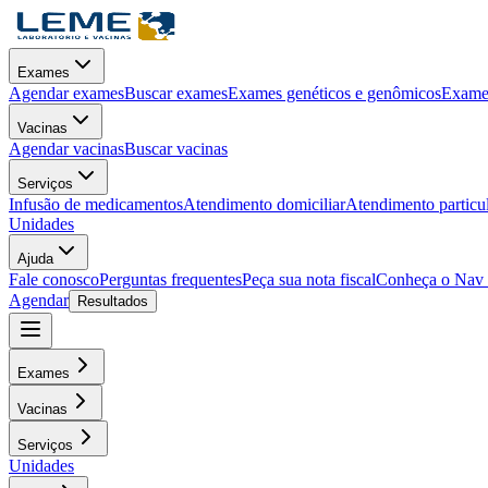
Exames
Agendar exames
Buscar exames
Exames genéticos e genômicos
Exames
Vacinas
Agendar vacinas
Buscar vacinas
Serviços
Infusão de medicamentos
Atendimento domiciliar
Atendimento particu
Unidades
Ajuda
Fale conosco
Perguntas frequentes
Peça sua nota fiscal
Conheça o Nav
Agendar
Resultados
Exames
Vacinas
Serviços
Unidades