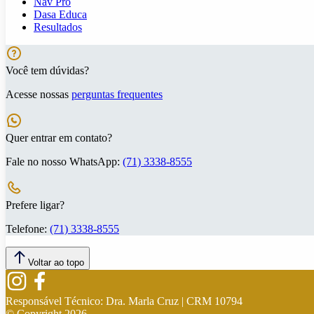
Nav Pro
Dasa Educa
Resultados
Você tem dúvidas?
Acesse nossas
perguntas frequentes
Quer entrar em contato?
Fale no nosso WhatsApp:
(71) 3338-8555
Prefere ligar?
Telefone:
(71) 3338-8555
Voltar ao topo
Responsável Técnico:
Dra. Marla Cruz | CRM 10794
© Copyright
2026