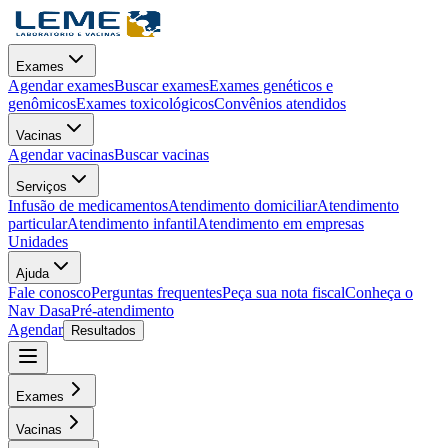
Exames
Agendar exames
Buscar exames
Exames genéticos e
genômicos
Exames toxicológicos
Convênios atendidos
Vacinas
Agendar vacinas
Buscar vacinas
Serviços
Infusão de medicamentos
Atendimento domiciliar
Atendimento
particular
Atendimento infantil
Atendimento em empresas
Unidades
Ajuda
Fale conosco
Perguntas frequentes
Peça sua nota fiscal
Conheça o
Nav Dasa
Pré-atendimento
Agendar
Resultados
Exames
Vacinas